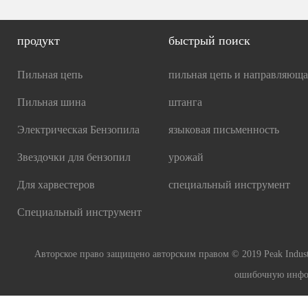
продукт
быстрый поиск
Пильная цепь
пильная цепь и направляюща
Пильная шинa
штанга
Электрическая Бензопила
языковая письменность
Звездочки для бензопил
урожай
Для харвестеров
специальный инструмент
Специальный инструмент
Авторское право защищено авторским правом © 2019 Peak Industry
ошибочную инфор